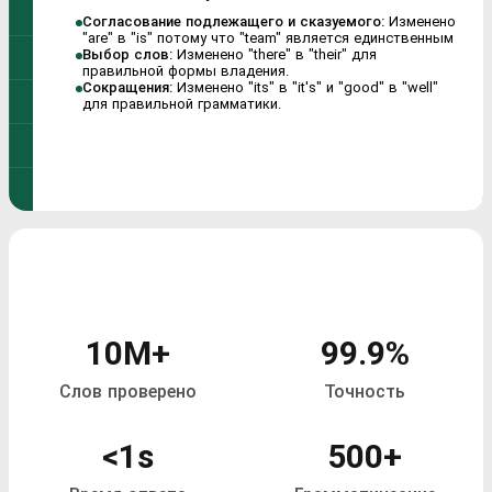
Согласование подлежащего и сказуемого:
Изменено
"are" в "is" потому что "team" является единственным
Выбор слов:
Изменено "there" в "their" для
правильной формы владения.
Сокращения:
Изменено "its" в "it's" и "good" в "well"
для правильной грамматики.
10M+
99.9%
Слов проверено
Точность
<1s
500+