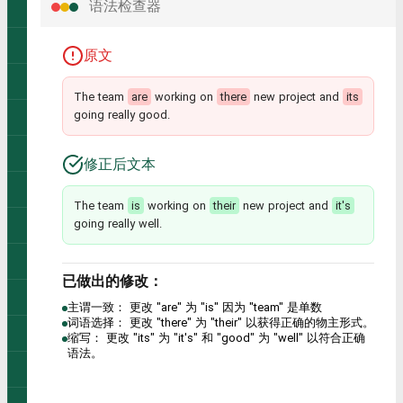
语法检查器
原文
The team
are
working on
there
new project and
its
going really good.
修正后文本
The team
is
working on
their
new project and
it's
going really well.
已做出的修改：
主谓一致：
更改 "are" 为 "is" 因为 "team" 是单数
词语选择：
更改 "there" 为 "their" 以获得正确的物主形式。
缩写：
更改 "its" 为 "it's" 和 "good" 为 "well" 以符合正确
语法。